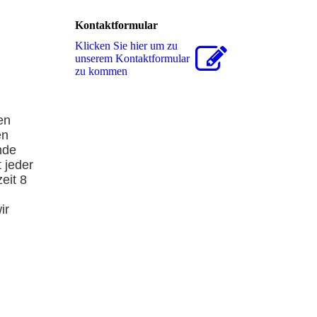
Kontaktformular
Klicken Sie hier um zu
unserem Kon­takt­for­mu­lar
zu kommen
en
en
nde
 jeder
eit 8
ir